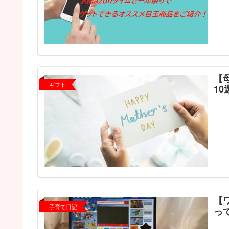
【
ギフト
10
【
子育て日記
っ