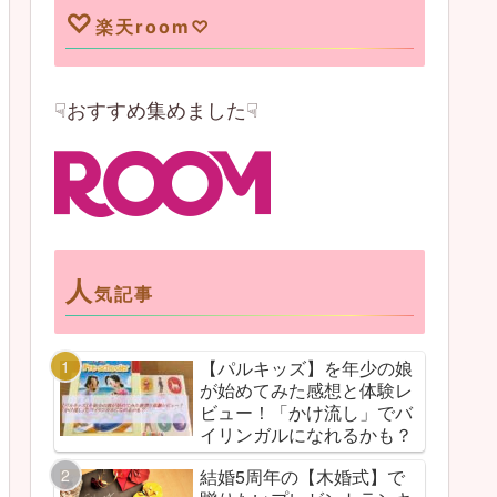
♡
楽天room♡
☟おすすめ集めました☟
人
気記事
【パルキッズ】を年少の娘
が始めてみた感想と体験レ
ビュー！「かけ流し」でバ
イリンガルになれるかも？
結婚5周年の【木婚式】で