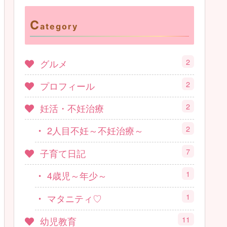
C
ategory
2
グルメ
2
プロフィール
2
妊活・不妊治療
2
2人目不妊～不妊治療～
7
子育て日記
1
4歳児～年少～
1
マタニティ♡
11
幼児教育