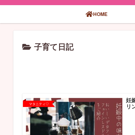
HOME
子育て日記
妊
マタニティ♡
リ