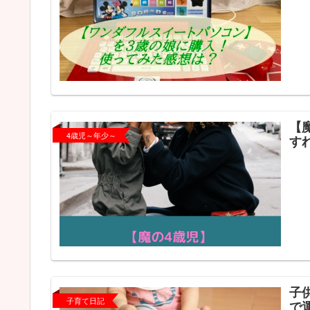
【
4歳児～年少～
す
子
子育て日記
で