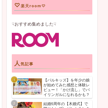
♡
楽天room♡
☟おすすめ集めました☟
人
気記事
【パルキッズ】を年少の娘
が始めてみた感想と体験レ
ビュー！「かけ流し」でバ
イリンガルになれるかも？
結婚5周年の【木婚式】で