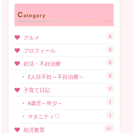
C
ategory
2
グルメ
2
プロフィール
2
妊活・不妊治療
2
2人目不妊～不妊治療～
7
子育て日記
1
4歳児～年少～
1
マタニティ♡
11
幼児教育